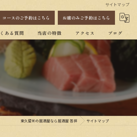
サイトマップ
コースのご予約はこちら
お席のみご予約はこちら
くある質問
当店の特徴
アクセス
ブログ
昭和レトロ
一人
貸し切り
宴会
焼酎
東久留米の居酒屋なら居酒屋 答拝
サイトマップ