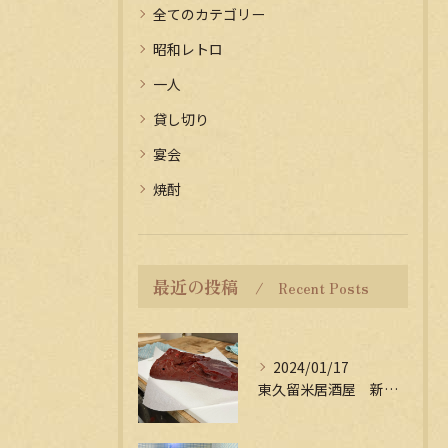
全てのカテゴリー
昭和レトロ
一人
貸し切り
宴会
焼酎
最近の投稿
Recent Posts
2024/01/17
東久留米居酒屋 新年会受付中