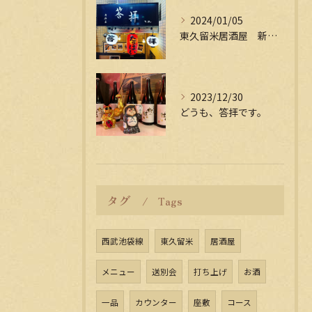
2024/01/05
東久留米居酒屋 新年会受付中
2023/12/30
どうも、答拝です。
タグ
Tags
西武池袋線
東久留米
居酒屋
メニュー
送別会
打ち上げ
お酒
一品
カウンター
座敷
コース