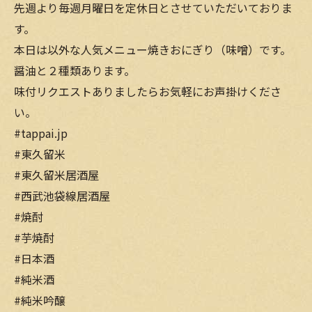
先週より毎週月曜日を定休日とさせていただいておりま
す。
本日は以外な人気メニュー焼きおにぎり（味噌）です。
醤油と２種類あります。
味付リクエストありましたらお気軽にお声掛けくださ
い。
#tappai.jp
#東久留米
#東久留米居酒屋
#西武池袋線居酒屋
#焼酎
#芋焼酎
#日本酒
#純米酒
#純米吟醸