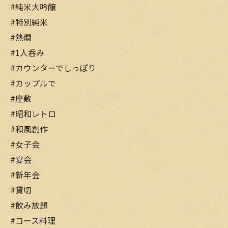
#純米大吟醸
#特別純米
#熱燗
#1人呑み
#カウンターでしっぽり
#カップルで
#座敷
#昭和レトロ
#和風創作
#女子会
#宴会
#新年会
#貸切
#飲み放題
#コース料理