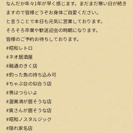
なんだか年々1年が早く感じます。まだまだ寒い日が続き
ますので皆様どうぞお身体ご自愛ください。
と言うことで本日も元気に営業しております。
そろそろ卒業や歓送迎会の時期になります。
皆様のご予約お待ちしております。
#昭和レトロ
#ネオ居酒屋
#融通のきく店
#釣った魚の持ち込み可
#ちゃぶ台の似合う店
#男はつらいよ
#渥美清が居そうな店
#寅さんが居そうな店
#昭和ノスタルジック
#隠れ家名店