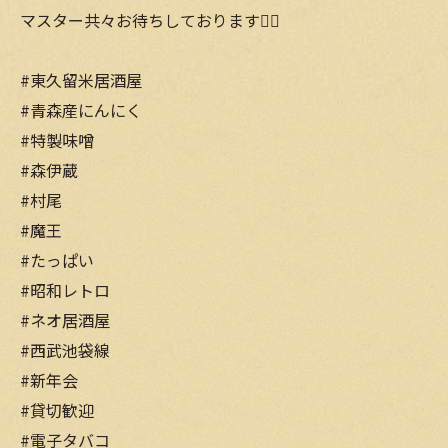
マスター共々お待ちしております🙇‍♀️
#東久留米居酒屋
#青森産にんにく
#特製味噌
#森伊蔵
#村尾
#魔王
#たっぱい
#昭和レトロ
#ネオ居酒屋
#西武池袋線
#新年会
#貸切歓迎
#電子タバコ