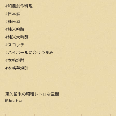
#和風創作料理
#日本酒
#純米酒
#純米吟醸
#純米大吟醸
#スコッチ
#ハイボールに合うつまみ
#本格焼酎
#本格芋焼酎
東久留米の昭和レトロな空間
昭和レトロ