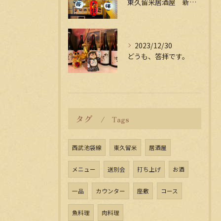
東久留米居酒屋 新年会受付中
2023/12/30
どうも、答拝です。
タグ
Tags
西武池袋線
東久留米
居酒屋
メニュー
送別会
打ち上げ
お酒
一品
カウンター
座敷
コース
魚料理
肉料理