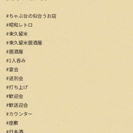
#ちゃぶ台の似合うお店
#昭和レトロ
#東久留米
#東久留米居酒屋
#居酒屋
#1人呑み
#宴会
#送別会
#打ち上げ
#歓迎会
#歓送迎会
#カウンター
#座敷
#日本酒