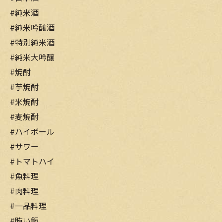
#純米酒
#純米吟醸酒
#特別純米酒
#純米大吟醸
#焼酎
#芋焼酎
#米焼酎
#麦焼酎
#ハイボール
#サワー
#トマトハイ
#魚料理
#肉料理
#一品料理
#賄い飯