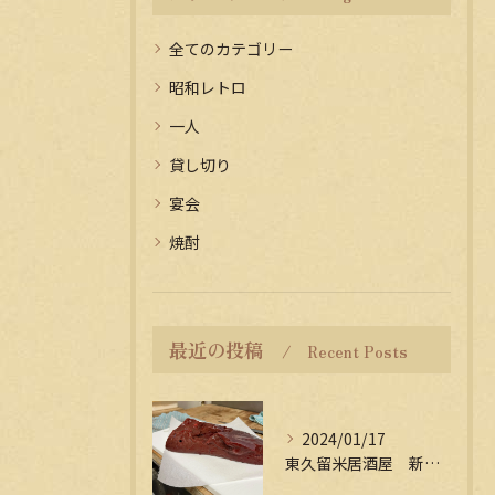
全てのカテゴリー
昭和レトロ
一人
貸し切り
宴会
焼酎
最近の投稿
Recent Posts
2024/01/17
東久留米居酒屋 新年会受付中