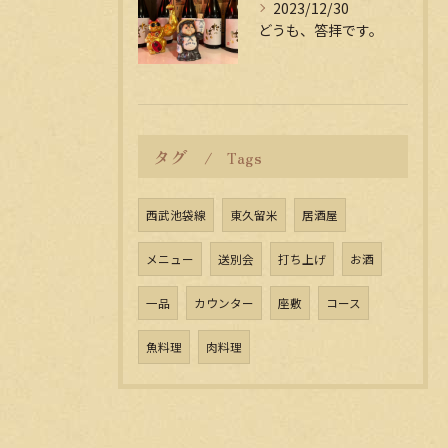
2023/12/30
どうも、答拝です。
タグ
Tags
西武池袋線
東久留米
居酒屋
メニュー
送別会
打ち上げ
お酒
一品
カウンター
座敷
コース
魚料理
肉料理