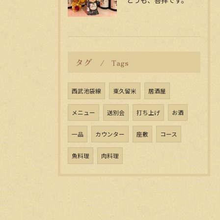
どうも、答拝です。
タグ
Tags
西武池袋線
東久留米
居酒屋
メニュー
送別会
打ち上げ
お酒
一品
カウンター
座敷
コース
魚料理
肉料理