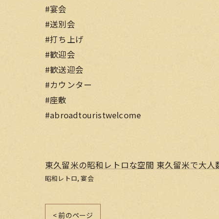
#宴会
#送別会
#打ち上げ
#歓迎会
#歓送迎会
#カウンター
#座敷
#abroadtouristwelcome
東久留米の昭和レトロな空間
東久留米で大人
昭和レトロ
宴会
< 前のページ