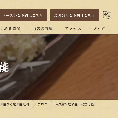
コースのご予約はこちら
お席のみご予約はこちら
くある質問
当店の特徴
アクセス
ブログ
昭和レトロ
一人
能
貸し切り
宴会
焼酎
酒屋なら居酒屋 答拝
ブログ
東久留米居酒屋 喫煙可能