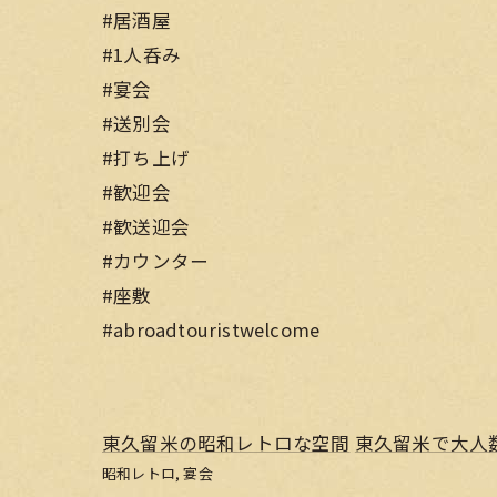
#居酒屋
#1人呑み
#宴会
#送別会
#打ち上げ
#歓迎会
#歓送迎会
#カウンター
#座敷
#abroadtouristwelcome
東久留米の昭和レトロな空間
東久留米で大人
昭和レトロ
宴会