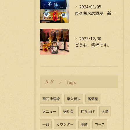
2024/01/05
東久留米居酒屋 新年会受付中
2023/12/30
どうも、答拝です。
タグ
Tags
西武池袋線
東久留米
居酒屋
メニュー
送別会
打ち上げ
お酒
一品
カウンター
座敷
コース