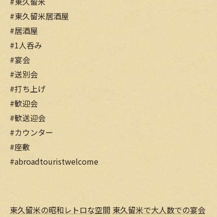
#東久留米
#東久留米居酒屋
#居酒屋
#1人呑み
#宴会
#送別会
#打ち上げ
#歓迎会
#歓送迎会
#カウンター
#座敷
#abroadtouristwelcome
東久留米の昭和レトロな空間
東久留米で大人数での宴会