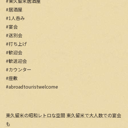
#東久留米居酒屋
#居酒屋
#1人呑み
#宴会
#送別会
#打ち上げ
#歓迎会
#歓送迎会
#カウンター
#座敷
#abroadtouristwelcome
東久留米の昭和レトロな空間
東久留米で大人数での宴会
も