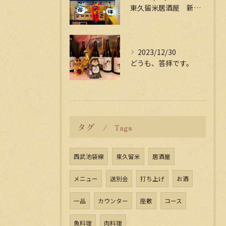
東久留米居酒屋 新年会受付中
2023/12/30
どうも、答拝です。
タグ
Tags
西武池袋線
東久留米
居酒屋
メニュー
送別会
打ち上げ
お酒
一品
カウンター
座敷
コース
魚料理
肉料理