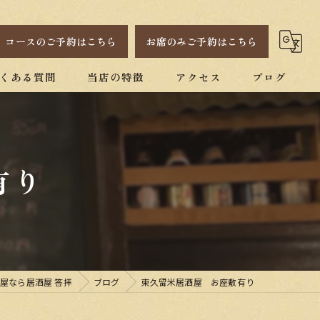
コースのご予約はこちら
お席のみご予約はこちら
くある質問
当店の特徴
アクセス
ブログ
昭和レトロ
一人
有り
貸し切り
宴会
焼酎
屋なら居酒屋 答拝
ブログ
東久留米居酒屋 お座敷有り