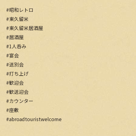
#昭和レトロ
#東久留米
#東久留米居酒屋
#居酒屋
#1人呑み
#宴会
#送別会
#打ち上げ
#歓迎会
#歓送迎会
#カウンター
#座敷
#abroadtouristwelcome