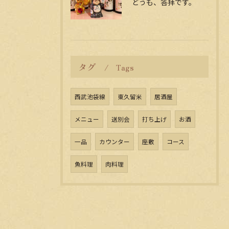
どうも、答拝です。
タグ
Tags
西武池袋線
東久留米
居酒屋
メニュー
送別会
打ち上げ
お酒
一品
カウンター
座敷
コース
魚料理
肉料理