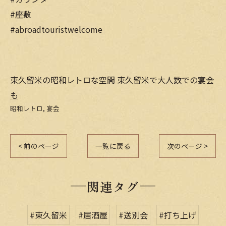
#座敷
#abroadtouristwelcome
東久留米の昭和レトロな空間
東久留米で大人数での宴会
も
昭和レトロ
宴会
< 前のページ
一覧に戻る
次のページ >
関連タグ
#東久留米
#居酒屋
#送別会
#打ち上げ