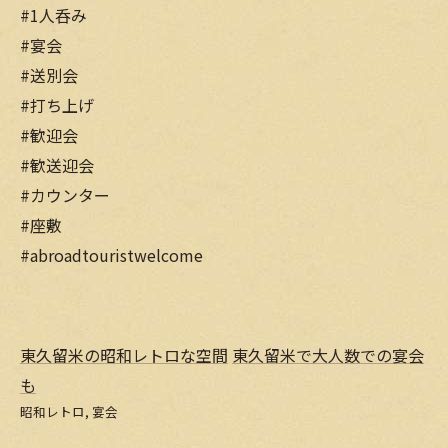
#1人呑み
#宴会
#送別会
#打ち上げ
#歓迎会
#歓送迎会
#カウンター
#座敷
#abroadtouristwelcome
東久留米の昭和レトロな空間
東久留米で大人数での宴会
も
昭和レトロ
宴会