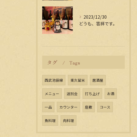
2023/12/30
どうも、答拝です。
タグ
Tags
西武池袋線
東久留米
居酒屋
メニュー
送別会
打ち上げ
お酒
一品
カウンター
座敷
コース
魚料理
肉料理